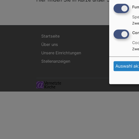
Fun
Spe
Zwe
Hauptnavigation
Con
Startseite
Coo
Über uns
Zwe
Unsere Einrichtungen
Stellenanzeigen
Auswahl ak