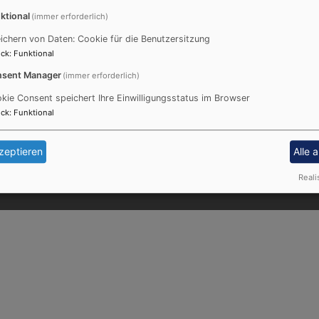
ktional
(immer erforderlich)
ichern von Daten: Cookie für die Benutzersitzung
ck
:
Funktional
Fußbereichsmenü
Be
sent Manager
(immer erforderlich)
Impressum
kie Consent speichert Ihre Einwilligungsstatus im Browser
Kontakt
ck
:
Funktional
Cookie-Einstellungen
Datenschutzerklärung
zeptieren
Alle 
Barrierefreiheitserklärung
Reali