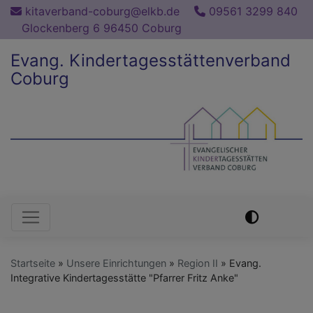
Direkt
kitaverband-coburg@elkb.de
09561 3299 840
zum
Glockenberg 6 96450 Coburg
Inhalt
Evang. Kindertagesstättenverband
Coburg
Hauptnavigation
Startseite
Unsere Einrichtungen
Region II
Evang.
Integrative Kindertagesstätte "Pfarrer Fritz Anke"