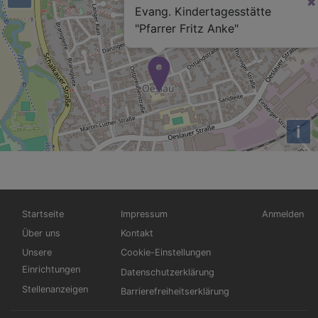
Evang. Kindertagesstätte
"Pfarrer Fritz Anke"
i
Hauptnavigation
Fußbereichsmenü
Benutzerme
Startseite
Impressum
Anmelden
Über uns
Kontakt
Unsere
Cookie-Einstellungen
Einrichtungen
Datenschutzerklärung
Stellenanzeigen
Barrierefreiheitserklärung