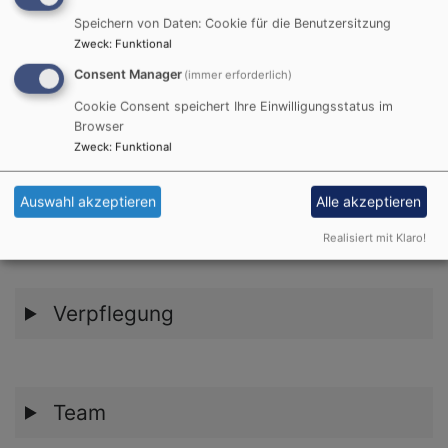
Konzeption
Speichern von Daten: Cookie für die Benutzersitzung
Zweck
:
Funktional
Consent Manager
(immer erforderlich)
Cookie Consent speichert Ihre Einwilligungsstatus im
Gruppenstruktur
Browser
Zweck
:
Funktional
Auswahl akzeptieren
Alle akzeptieren
Räume und Außengelände
Realisiert mit Klaro!
Verpflegung
Team