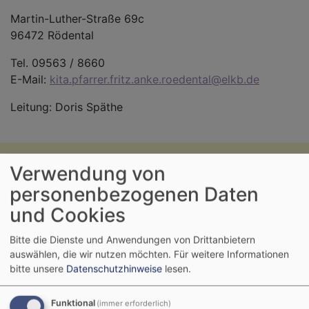
Martin-Luther-Straße 69c
96472 Rödental
Tel. 09563 / 8660
E-Mail:
kita.pfarrer.fritz.anke.roedental@elkb.de
Leitung: Doris Späthe
Verwendung von
personenbezogenen Daten
und Cookies
Bitte die Dienste und Anwendungen von Drittanbietern
auswählen, die wir nutzen möchten.
Für weitere Informationen
bitte unsere
Datenschutzhinweise
lesen.
Funktional
(immer erforderlich)