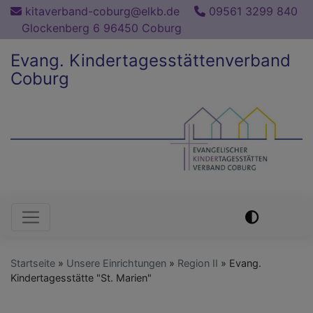
Direkt
kitaverband-coburg@elkb.de
09561 3299 840
zum
Glockenberg 6 96450 Coburg
Inhalt
Evang. Kindertagesstättenverband
Coburg
Hauptnavigation
Startseite
Unsere Einrichtungen
Region II
Evang.
Kindertagesstätte "St. Marien"