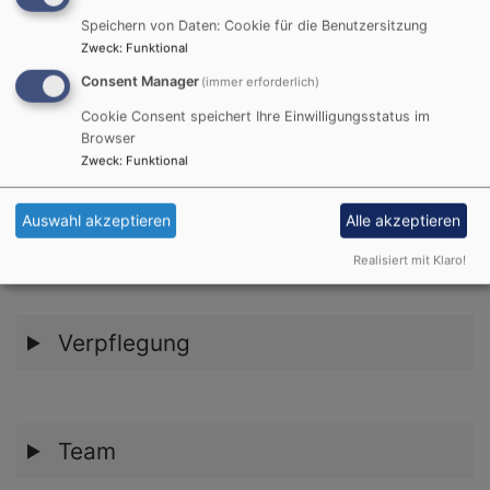
Konzeption
Speichern von Daten: Cookie für die Benutzersitzung
Zweck
:
Funktional
Consent Manager
(immer erforderlich)
Cookie Consent speichert Ihre Einwilligungsstatus im
Gruppenstruktur
Browser
Zweck
:
Funktional
Auswahl akzeptieren
Alle akzeptieren
Räume & Außengelände
Realisiert mit Klaro!
Verpflegung
Team