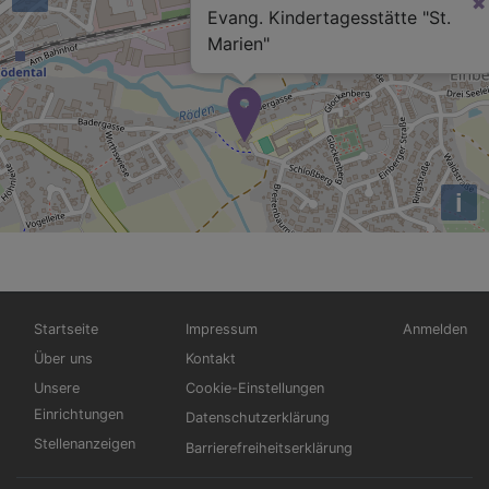
Evang. Kindertagesstätte "St.
Marien"
i
Hauptnavigation
Fußbereichsmenü
Benutzerme
Startseite
Impressum
Anmelden
Über uns
Kontakt
Unsere
Cookie-Einstellungen
Einrichtungen
Datenschutzerklärung
Stellenanzeigen
Barrierefreiheitserklärung