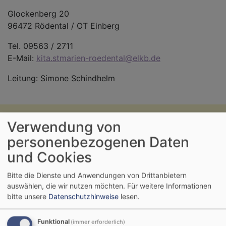
Glockenberg 20
96472 Rödental / OT Einberg
Tel. 09563 / 2711
E-Mail:
kita.stmarien-roedental@elkb.de
Leitung: Simone Schindhelm
Verwendung von
personenbezogenen Daten
und Cookies
Bitte die Dienste und Anwendungen von Drittanbietern
auswählen, die wir nutzen möchten.
Für weitere Informationen
bitte unsere
Datenschutzhinweise
lesen.
Funktional
(immer erforderlich)